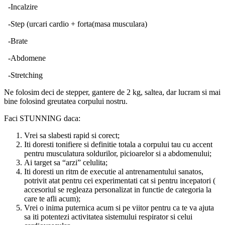
-Incalzire
-Step (urcari cardio + forta(masa musculara)
-Brate
-Abdomene
-Stretching
Ne folosim deci de stepper, gantere de 2 kg, saltea, dar lucram si mai
bine folosind greutatea corpului nostru.
Faci STUNNING daca:
Vrei sa slabesti rapid si corect;
Iti doresti tonifiere si definitie totala a corpului tau cu accent
pentru musculatura soldurilor, picioarelor si a abdomenului;
Ai target sa “arzi” celulita;
Iti doresti un ritm de executie al antrenamentului sanatos,
potrivit atat pentru cei experimentati cat si pentru incepatori (
accesoriul se regleaza personalizat in functie de categoria la
care te afli acum);
Vrei o inima puternica acum si pe viitor pentru ca te va ajuta
sa iti potentezi activitatea sistemului respirator si celui